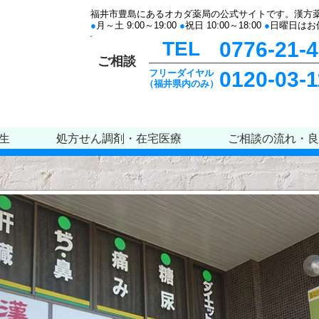
福井市豊島にあるオカダ薬局の公式サイトです。漢方
●
月～土 9:00～19:00
●
祝日 10:00～18:00
●
日曜日はお
TEL
0776-21-
ご相談
フリーダイヤル
0120-03-
（福井県内のみ）
生
処方せん調剤・在宅医療
ご相談の流れ・良